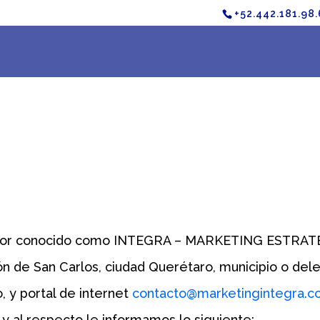
+52.442.181.98
 conocido como INTEGRA – MARKETING ESTRATÉGICO
ión de San Carlos, ciudad Querétaro, municipio o del
, y portal de internet
contacto@marketingintegra.c
y al respecto le informamos lo siguiente: