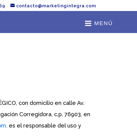
.69
contacto@marketingintegra.com
MENÚ
, con domicilio en calle Av.
egación Corregidora, c.p. 76903, en
om,
es el responsable del uso y